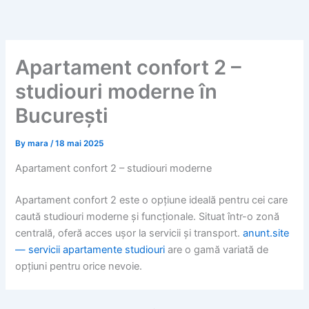
Skip
to
content
Apartament confort 2 –
studiouri moderne în
București
By
mara
/
18 mai 2025
Apartament confort 2 – studiouri moderne
Apartament confort 2 este o opțiune ideală pentru cei care
caută studiouri moderne și funcționale. Situat într-o zonă
centrală, oferă acces ușor la servicii și transport.
anunt.site
— servicii apartamente studiouri
are o gamă variată de
opțiuni pentru orice nevoie.