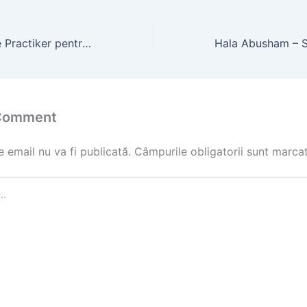
Fantani arteziene Practiker pentru foraje puturi
 Comment
 email nu va fi publicată.
Câmpurile obligatorii sunt marca