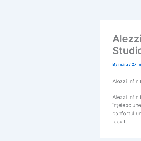
Skip
to
content
Alezz
Studi
By
mara
/
27 m
Alezzi Infi
Alezzi Infi
înțelepciun
confortul un
locuit.