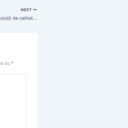
NEXT
Hala Abusham – Soluții de calitate pentru hale metalice
te cu
*