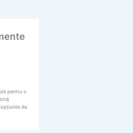
amente
ute pentru o
bină
opțiunile de