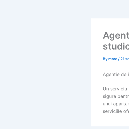
Skip
to
content
Agent
studio
By
mara
/
21 s
Agentie de i
Un serviciu 
sigure pentr
unui apartam
serviciile of