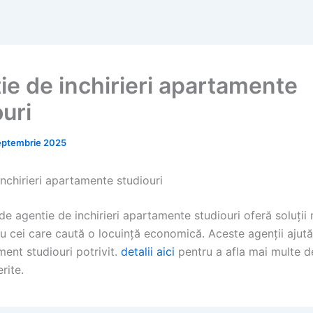
ie de inchirieri apartamente
uri
eptembrie 2025
nchirieri apartamente studiouri
de agentie de inchirieri apartamente studiouri oferă soluții 
u cei care caută o locuință economică. Aceste agenții ajută
ent studiouri potrivit.
detalii aici
pentru a afla mai multe d
erite.