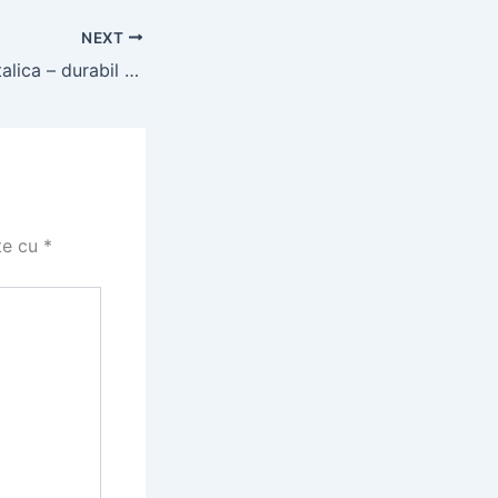
NEXT
Acoperis hala metalica – durabil si eficient
te cu
*