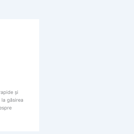
rapide și
 la găsirea
espre