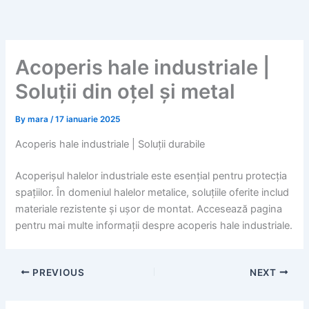
Skip
to
content
Acoperis hale industriale |
Soluții din oțel și metal
By
mara
/
17 ianuarie 2025
Acoperis hale industriale | Soluții durabile
Acoperișul halelor industriale este esențial pentru protecția
spațiilor. În domeniul halelor metalice, soluțiile oferite includ
materiale rezistente și ușor de montat. Accesează pagina
pentru mai multe informații despre acoperis hale industriale.
PREVIOUS
NEXT