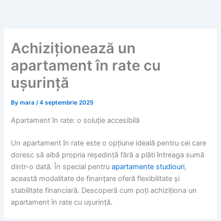
Skip
to
content
Achiziționează un
apartament în rate cu
ușurință
By
mara
/
4 septembrie 2025
Apartament în rate: o soluție accesibilă
Un apartament în rate este o opțiune ideală pentru cei care
doresc să aibă propria reședință fără a plăti întreaga sumă
dintr-o dată. În special pentru
apartamente studiouri
,
această modalitate de finanțare oferă flexibilitate și
stabilitate financiară. Descoperă cum poți achiziționa un
apartament în rate cu ușurință.