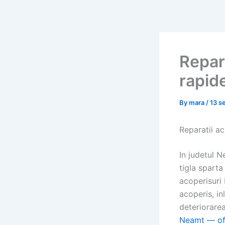
Skip
to
content
Repara
rapide
By
mara
/
13 s
Reparatii ac
In judetul N
tigla sparta
acoperisuri 
acoperis, in
deteriorarea
Neamt — of