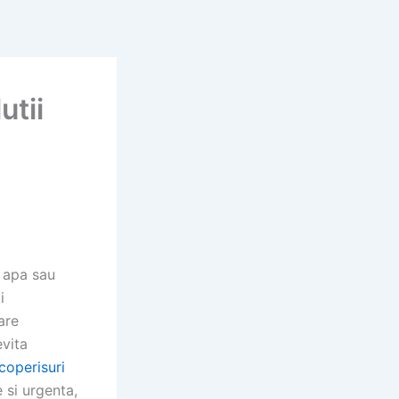
utii
e apa sau
i
are
evita
acoperisuri
e si urgenta,