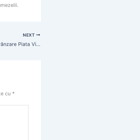
umezelii.
NEXT
Apartamente de vânzare Piata Victoriei – Studiouri moderne
te cu
*