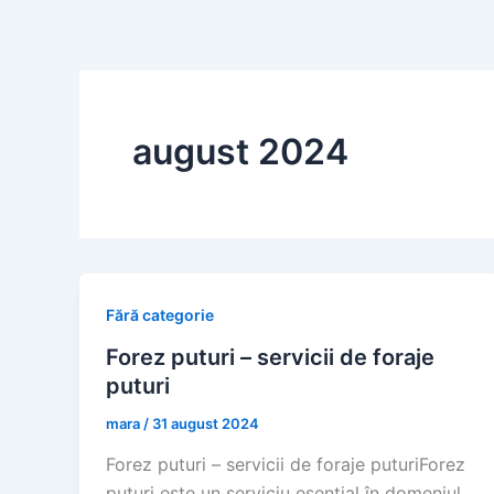
Skip
to
content
august 2024
Fără categorie
Forez puturi – servicii de foraje
puturi
mara
/
31 august 2024
Forez puturi – servicii de foraje puturiForez
puturi este un serviciu esențial în domeniul