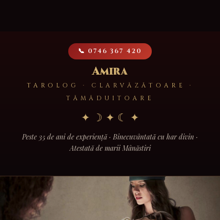
Skip
to
content
📞 0746 367 420
Amira
TAROLOG · CLARVĂZĂTOARE ·
TĂMĂDUITOARE
✦ ☽ ✦ ☾ ✦
Peste 35 de ani de experiență · Binecuvântată cu har divin ·
Atestată de marii Mânăstiri