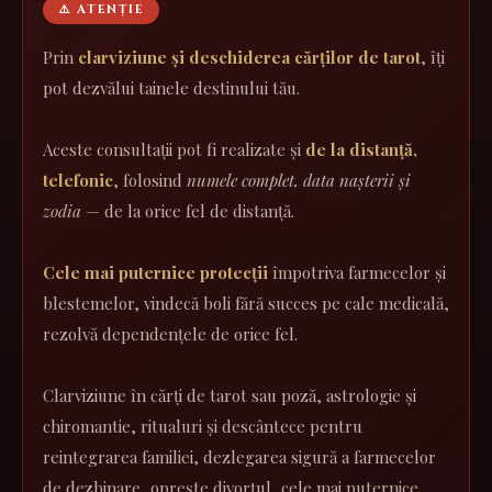
⚠️ ATENȚIE
Prin
clarviziune și deschiderea cărților de tarot
, îți
pot dezvălui tainele destinului tău.
Aceste consultații pot fi realizate și
de la distanță,
telefonic
, folosind
numele complet, data nașterii și
zodia
— de la orice fel de distanță.
Cele mai puternice protecții
împotriva farmecelor și
blestemelor, vindecă boli fără succes pe cale medicală,
rezolvă dependențele de orice fel.
Clarviziune în cărți de tarot sau poză, astrologie și
chiromantie, ritualuri și descântece pentru
reintegrarea familiei, dezlegarea sigură a farmecelor
de dezbinare, oprește divorțul, cele mai puternice