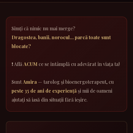
Simți că nimic nu mai merge?
Dragostea, banii, norocul… parcă toate sunt
blocate?
❗ Află
ACUM
ce se întâmplă cu adevărat în viața ta!
Sunt
Amira
— tarolog și bioenergoterapeut, cu
peste 35 de ani de experiență
și mii de oameni
ajutați să iasă din situații fără ieșire.