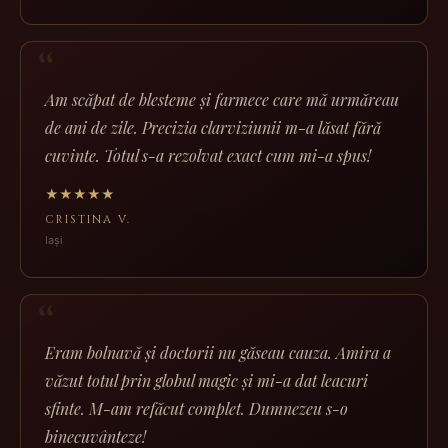
Am scăpat de blesteme și farmece care mă urmăreau
de ani de zile. Precizia clarviziunii m-a lăsat fără
cuvinte. Totul s-a rezolvat exact cum mi-a spus!
★★★★★
CRISTINA V.
Iași
Eram bolnavă și doctorii nu găseau cauza. Amira a
văzut totul prin globul magic și mi-a dat leacuri
sfinte. M-am refăcut complet. Dumnezeu s-o
binecuvânteze!