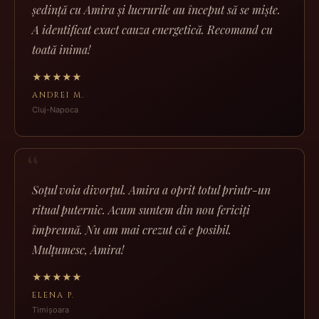
ședință cu Amira și lucrurile au început să se miște.
A identificat exact cauza energetică. Recomand cu
toată inima!
★★★★★
ANDREI M.
Cluj-Napoca
Soțul voia divorțul. Amira a oprit totul printr-un
ritual puternic. Acum suntem din nou fericiți
împreună. Nu am mai crezut că e posibil.
Mulțumesc, Amira!
★★★★★
ELENA P.
Timișoara