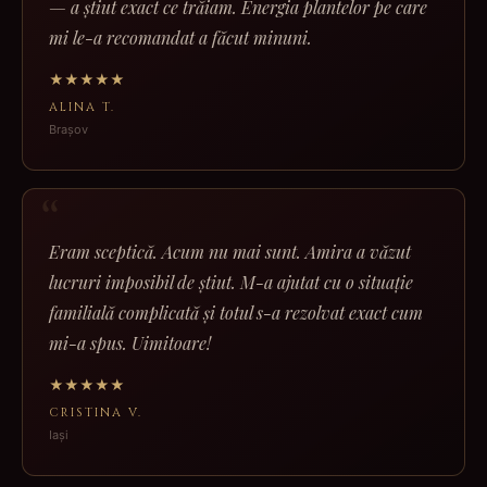
— a știut exact ce trăiam. Energia plantelor pe care
mi le-a recomandat a făcut minuni.
★★★★★
ALINA T.
Brașov
Eram sceptică. Acum nu mai sunt. Amira a văzut
lucruri imposibil de știut. M-a ajutat cu o situație
familială complicată și totul s-a rezolvat exact cum
mi-a spus. Uimitoare!
★★★★★
CRISTINA V.
Iași