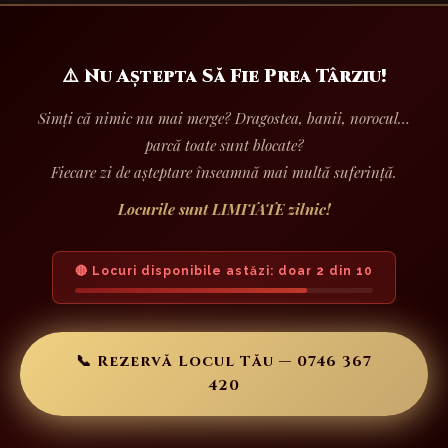
⚠️ Nu Aștepta Să Fie Prea Târziu!
Simți că nimic nu mai merge? Dragostea, banii, norocul…
parcă toate sunt blocate?
Fiecare zi de așteptare înseamnă mai multă suferință.
Locurile sunt LIMITATE zilnic!
🔴 Locuri disponibile astăzi: doar 2 din 10
📞 Rezervă Locul Tău — 0746 367
420