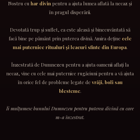
Nostru cu
har divin
pentru a ajuta lumea aflată la necaz și
în pragul disperării.
Devotată trup și suflet, ea este aleasă și binecuvântată să
facă bine pe pământ prin puterea divină. Amira deține
cele
mai puternice ritualuri și leacuri sfinte din Europa
.
Înzestrată de Dumnezeu pentru a ajuta oamenii aflați la
necaz, vine cu cele mai puternice rugăciuni pentru a vă ajuta
în orice fel de probleme legate de
vrăji, boli sau
blesteme
.
Îi mulțumesc bunului Dumnezeu pentru puterea divină cu care
m-a înzestrat.